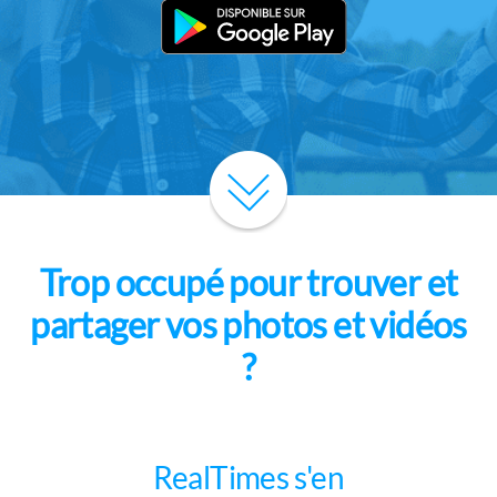
Trop occupé pour trouver et
partager vos photos et vidéos
?
RealTimes s'en