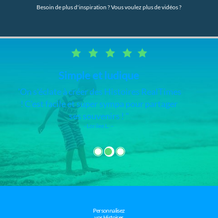
Besoin de plus d'inspiration ? Vous voulez plus de vidéos ?
RealTimes Video Maker
Cette appli est vraiment simple, j'adore !
J'ai des vidéos de toutes mes photos et
vidéos sur mon téléphone.
- Claudette J. –
Personnalisez
vos Histoires