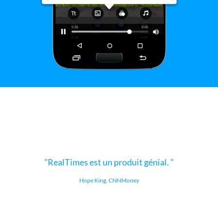
RealTimes est un produit génial.
Hope King, CNNMoney