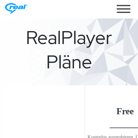
Navigat
wechsel
RealPlayer
Pläne
Free
Kostenlos ausprobieren. 