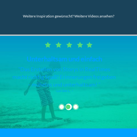
Weitere Inspiration gewünscht? Weitere Videos ansehen?
RealTimes Video Maker
Diese App ist klasse und völlig
unkompliziert. Ich habe aus den ganzen
Aufnahmen auf meinem Smartphone
Videos gemacht.
- Claudette J. –