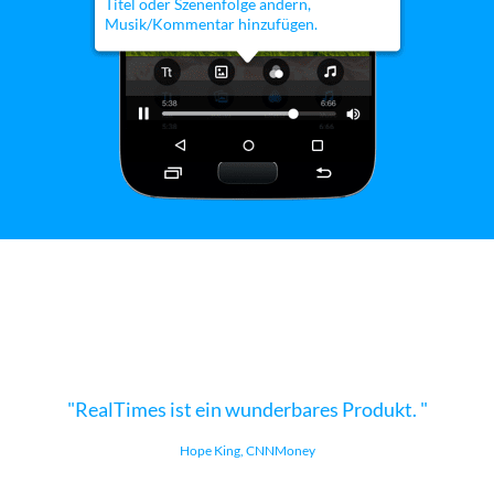
Erzählen Sie Ihre Story
Titel oder Szenenfolge ändern,
Musik/Kommentar hinzufügen.
RealTimes ist ein wunderbares Produkt.
Hope King, CNNMoney