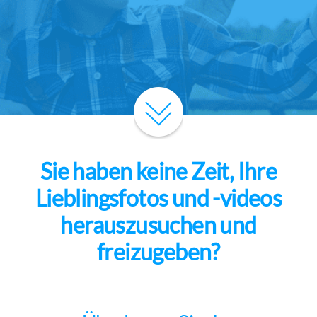
Sie haben keine Zeit, Ihre
Lieblingsfotos und -videos
herauszusuchen und
freizugeben?