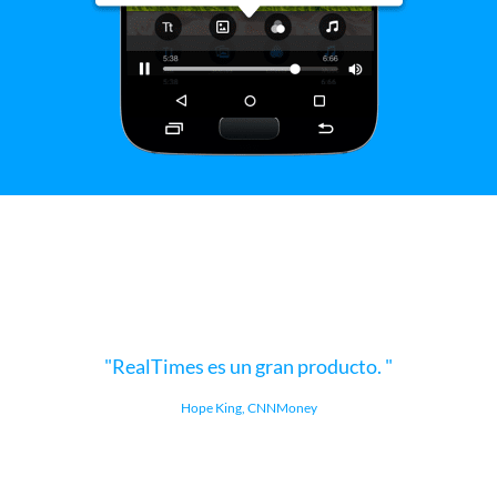
RealTimes es un gran producto.
Hope King, CNNMoney