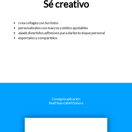
Sé creativo
crea collages con tus fotos
personalízalos con marcos y estilos ajustables
aãade divertidos adhesivos para darles tu toque personal
expórtalos y compártelos
Consiga la aplicación
RealTimes GRATIS ahora