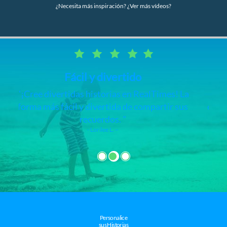
¿Necesita más inspiración? ¿Ver más vídeos?
Creador de vídeo RealTimes
Me encanta esta aplicación y es muy fácil
de usar. He hecho vídeos de todas las fotos y
vídeos de mi teléfono.
- Claudette J. –
Personalice
sus Historias