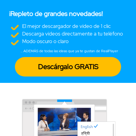
¡Repleto de grandes novedades!
El mejor descargador de vídeo de 1 clic
Descarga vídeos directamente a tu teléfono
Modo oscuro o claro
... ADEMÁS de todas las ideas que ya te gustan de RealPlayer
Descárgalo GRATIS