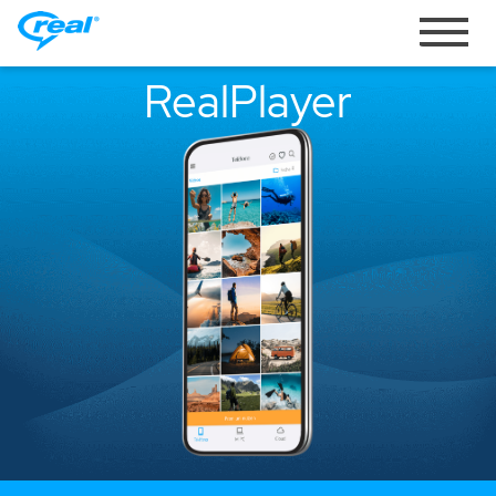
Alternar
navegac
RealPlayer